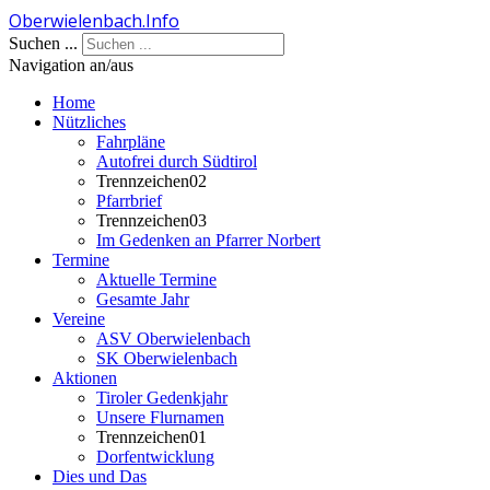
Oberwielenbach.Info
Jahr
Monat
Jahr
Monat
Suchen ...
Navigation an/aus
Home
Nützliches
Fahrpläne
Autofrei durch Südtirol
Trennzeichen02
Pfarrbrief
Trennzeichen03
Im Gedenken an Pfarrer Norbert
Termine
Aktuelle Termine
Gesamte Jahr
Vereine
ASV Oberwielenbach
SK Oberwielenbach
Aktionen
Tiroler Gedenkjahr
Unsere Flurnamen
Trennzeichen01
Dorfentwicklung
Dies und Das