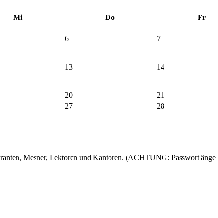
Mi
Do
Fr
6
7
13
14
20
21
27
28
nistranten, Mesner, Lektoren und Kantoren. (ACHTUNG: Passwortlänge 